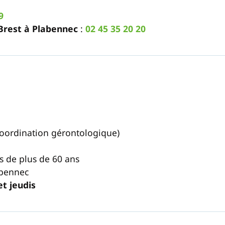
9
Brest à Plabennec
:
02 45 35 20 20
Coordination gérontologique)
s de plus de 60 ans
abennec
et jeudis