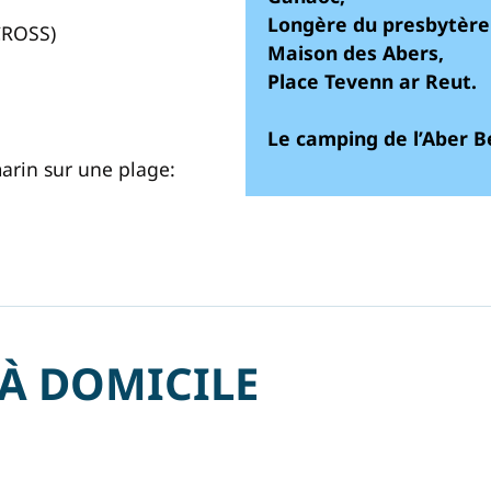
Longère du presbytère
CROSS)
Maison des Abers,
Place Tevenn ar Reut.
Le camping de l’Aber Be
arin sur une plage:
 À DOMICILE