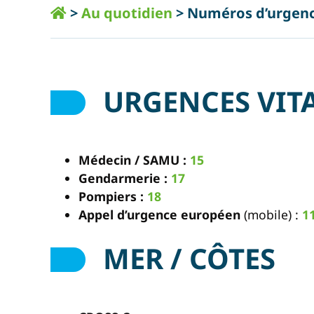
>
Au quotidien
>
Numéros d’urgen
URGENCES VIT
Médecin / SAMU :
15
Gendarmerie :
17
Pompiers :
18
Appel d’urgence européen
(mobile) :
1
MER / CÔTES