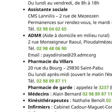
Du lundi au vendredi, de 8h à 18h
Assistante sociale
CMS Lannilis – 2 rue de Mezeozen
Permanences sur rendez-vous, le mardi 
Tél.
02 98 04 02 65
ADMR
(Aide à domicile en milieu rural)
2 rue Monseigneur Raoul, Ploudalméze
Tél.
02 98 48 06 90
Email : paysdiroise@29.admr.org
Pharmacie du Villars
20 rue du Bourg – 29830 Saint-Pabu
Du lundi après-midi (ouvert le matin l’é
Tél.
02 98 89 87 11
Pharmacie de garde
: appelez le
3237
(
Médecins
: Alain Bernard
02 98 89 87 1
Kinésithérapeutes
: Nathalie Benoît
02
Infirmiers
: Cabinet Cadour-Maguet-Cor